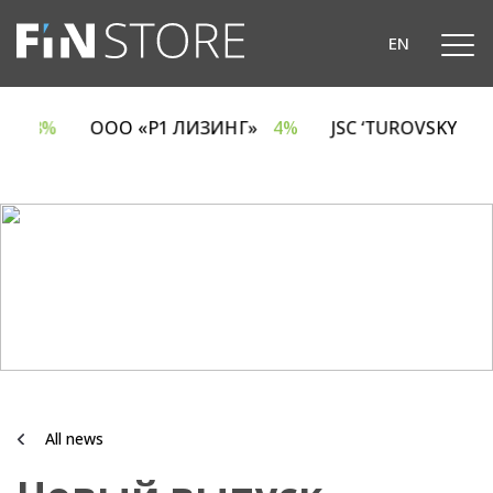
EN
LLC
18%
ООО «Р1 ЛИЗИНГ»
4%
JSC ‘TUROVSKY D
All news