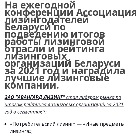
На ежегодной
конференции Ассоциаци
лизингодателей
Беларуси по
подведению итогов
работы лизинговой
отрасли и рейтинга
лизинговых
организаций Беларуси
за 2021 год и наградила
лучшие лизинговые
компании.
ЗАО "АВАНГАРД ЛИЗИНГ"
стал лидером рынка по
итогам рейтинга лизинговых организаций за 2021
год в сегментах
?
:
«Потребительский лизинг» — «Иные предметы
лизинга»;