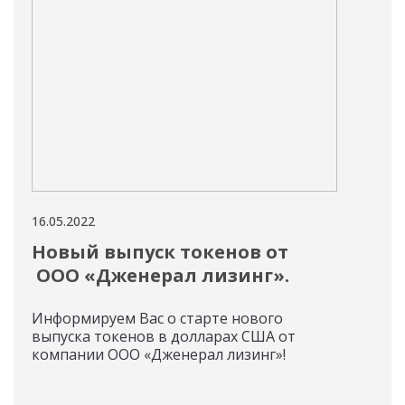
16.05.2022
16.05
Новый выпуск токенов от
Но
ООО «Дженерал лизинг».
ко
за
Информируем Вас о старте нового
пе
выпуска токенов в долларах США от
компании ООО «Дженерал лизинг»!
На 
ток
«Ви