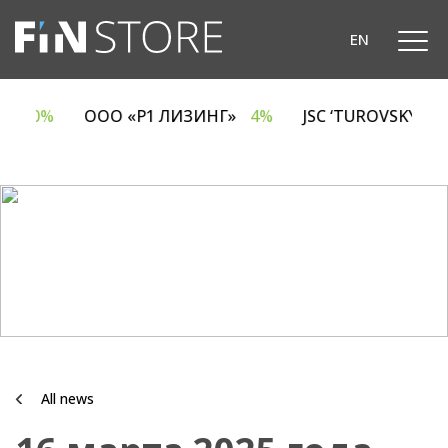
EN
A
6.70%
ООО «Р1 ЛИЗИНГ»
4%
JSC ‘TUROVSKY D
All news