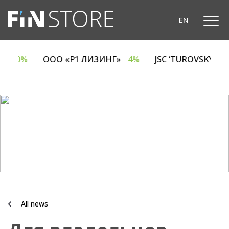
EN
A
6.70%
ООО «Р1 ЛИЗИНГ»
4%
JSC ‘TUROVSKY D
All news