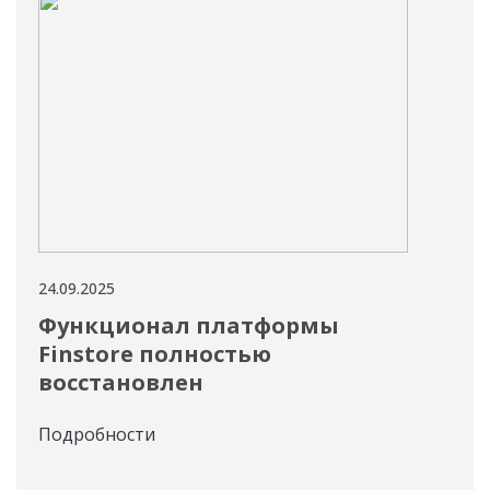
24.09.2025
23.09
Функционал платформы
Вы
Finstore полностью
по
восстановлен
со
Ли
Подробности
то