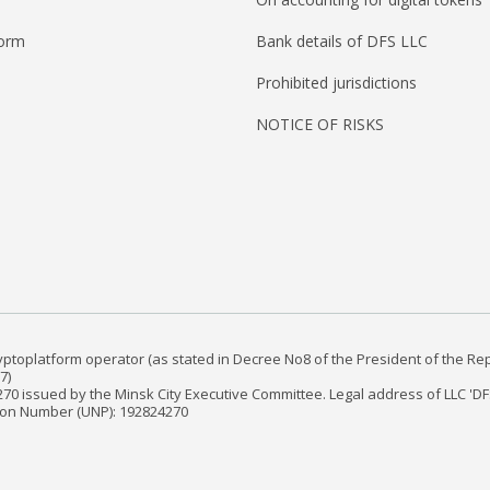
form
Bank details of DFS LLC
Prohibited jurisdictions
NOTICE OF RISKS
yptoplatform operator (as stated in Decree No8 of the President of the Re
7)
24270 issued by the Minsk City Executive Committee. Legal address of LLC 'DF
tion Number (UNP): 192824270