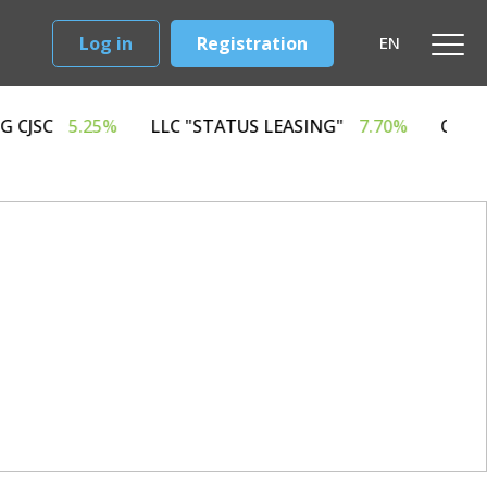
Log in
Registration
EN
ANGARD LEASING CJSC
5.25%
LLC "STATUS LEASING"