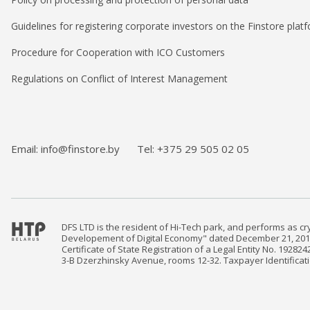
Guidelines for registering corporate investors on the Finstore plat
Procedure for Cooperation with ICO Customers
Regulations on Conflict of Interest Management
Email: info@finstore.by
Tel: +375 29 505 02 05
DFS LTD is the resident of Hi-Tech park, and performs as cr
Developement of Digital Economy" dated December 21, 201
Certificate of State Registration of a Legal Entity No. 1928
3-B Dzerzhinsky Avenue, rooms 12-32. Taxpayer Identifica