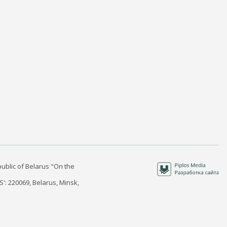
public of Belarus "On the
S': 220069, Belarus, Minsk,