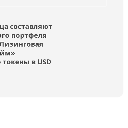
22.05
ца составляют
Дл
ого портфеля
«О
«Лизинговая
Пол
айм»
 токены в USD