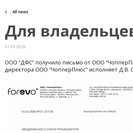
All news
Для владельце
01.06.2026
ООО “ДФС” получило письмо от ООО “ЧопперПл
директора ООО “ЧопперПлюс” исполняет Д.В. С