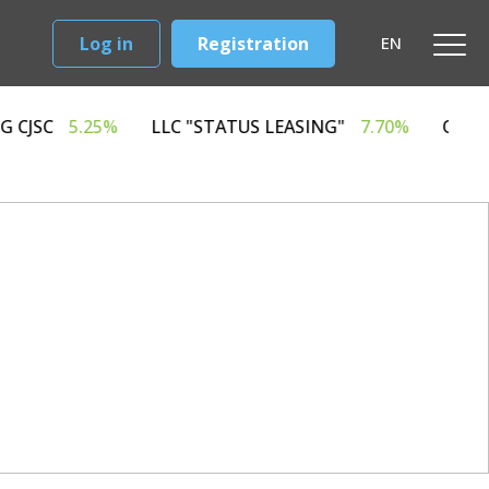
Log in
Registration
EN
D LEASING CJSC
5.25%
LLC "STATUS LEASING"
7.70