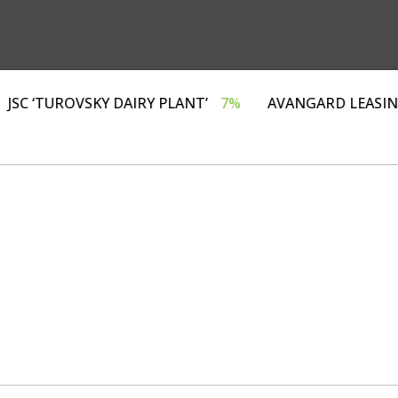
НГ»
4%
JSC ‘TUROVSKY DAIRY PLANT’
7%
AVANGAR