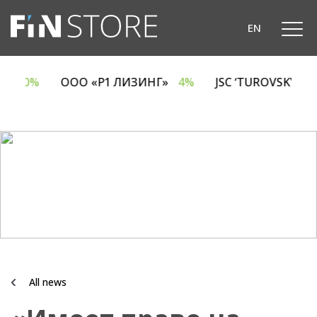
EN
A
6.70%
ООО «Р1 ЛИЗИНГ»
4%
JSC ‘TUROVSKY D
All news