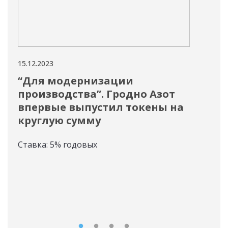
15.12.2023
11.12
“Для модернизации
«В
производства”. Гродно Азот
ор
впервые выпустил токены на
об
круглую сумму
пр
тр
Ставка: 5% годовых
ст
Па
то
Став