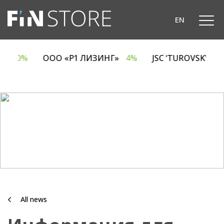
EN
CA
6.70%
ООО «Р1 ЛИЗИНГ»
4%
JSC ‘TUROVSKY D
All news