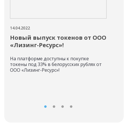
14.04.2022
13.04
Новый выпуск токенов от ООО
Ин
«Лизинг-Ресурс»!
ОА
На платформе доступны к покупке
Ком
токены под 33% в белорусских рублях от
про
ООО «Лизинг-Ресурс»!
токе