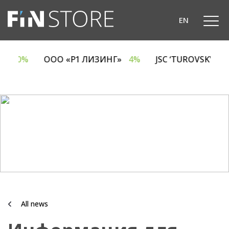
EN
CA
6.70%
ООО «Р1 ЛИЗИНГ»
4%
JSC ‘TUROVSKY 
All news