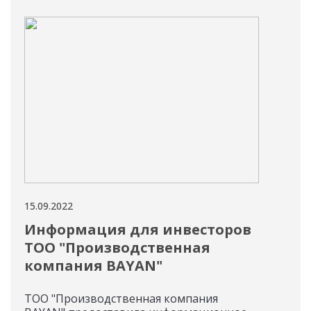
15.09.2022
15.09
Информация для инвесторов
Ин
ТОО "Производственная
Пар
компания BAYAN"
Инф
Парт
ТОО "Производственная компания
при