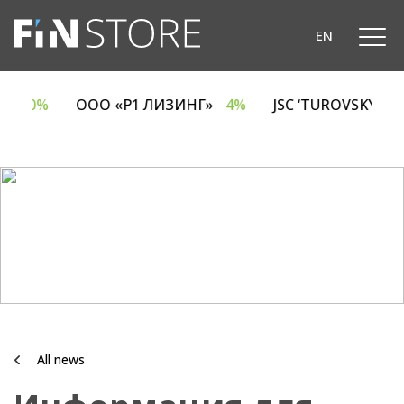
EN
A
6.70%
ООО «Р1 ЛИЗИНГ»
4%
JSC ‘TUROVSKY D
All news