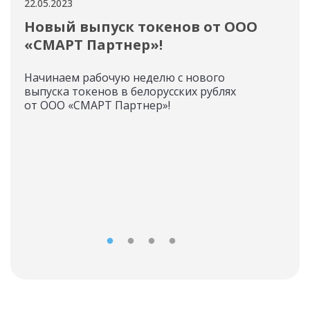
22.05.2023
22.05
Новый выпуск токенов от ООО
Ин
«СМАРТ Партнер»!
«П
Начинаем рабочую неделю с нового
ООО
выпуска токенов в белорусских рублях
доп
от ООО «СМАРТ Партнер»!
дос