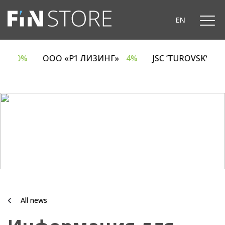
EN
A
6.70%
ООО «Р1 ЛИЗИНГ»
4%
JSC ‘TUROVSKY D
All news