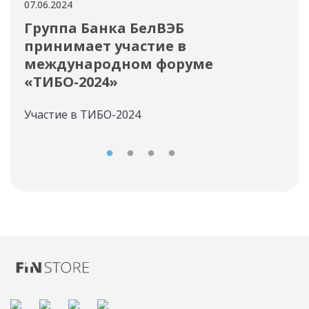
07.06.2024
04.06
Группа Банка БелВЭБ
ОО
принимает участие в
во
международном форуме
вы
«ТИБО-2024»
Став
Участие в ТИБО-2024