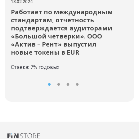
13.02.2024
12.02
Работает по международным
Ок
стандартам, отчетность
вы
подтверждается аудиторами
Инф
«Большой четверки». ООО
«Актив – Рент» выпустил
новые токены в EUR
Ставка: 7% годовых