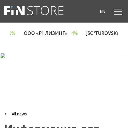
EN
A
6.70%
ООО «Р1 ЛИЗИНГ»
4%
JSC ‘TUROVSKY D
All news