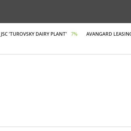
ИНГ»
4%
JSC ‘TUROVSKY DAIRY PLANT’
7%
AVANGA