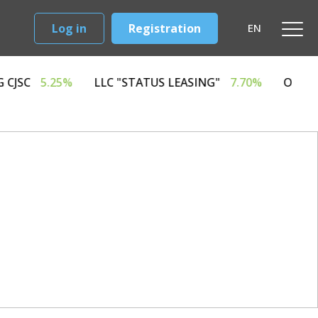
Log in
Registration
EN
RD LEASING CJSC
5.25%
LLC "STATUS LEASING"
7.7