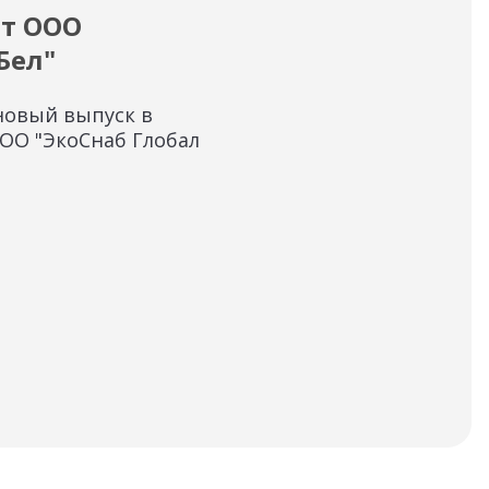
от ООО
Ин
Бел"
по
новый выпуск в
Инф
ООО "ЭкоСнаб Глобал
тех
Fin