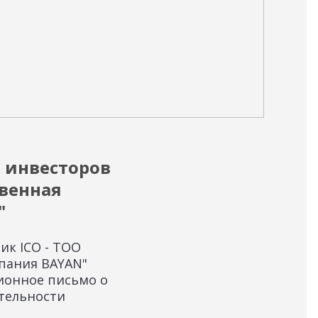
09.11
 инвесторов
Но
венная
«Б
"
Рад
дол
ик ICO - ТОО
Ком
пания BAYAN"
ионное письмо о
ятельности