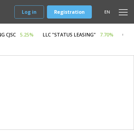
Log in
Registration
EN
GARD LEASING CJSC
5.25%
LLC "STATUS LEASING"
7