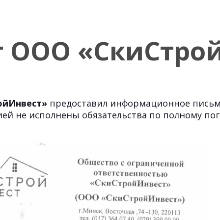
 ООО «СкиСтро
ойИнвест»
предоставил информационное письмо
нией не исполнены обязательства по полному по