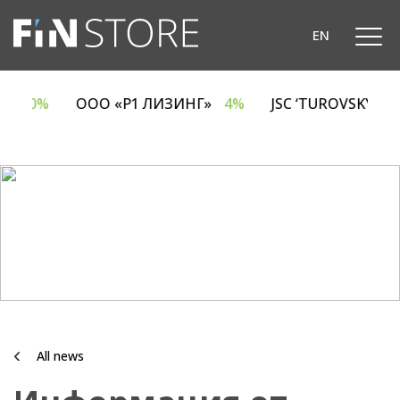
EN
A
6.70%
ООО «Р1 ЛИЗИНГ»
4%
JSC ‘TUROVSKY D
All news