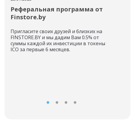
Реферальная программа от
Но
Finstore.by
«С
Пригласите своих друзей и близких на
Инф
FINSTORE.BY и мы дадим Вам 0.5% от
токе
суммы каждой их инвестиции в токены
«Сви
ICO за первые 6 месяцев.