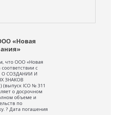
28.08
ООО «Новая
Но
пания»
«С
ом, что ООО «Новая
На 
 соответствии с
вып
и О СОЗДАНИИ И
от 
Х ЗНАКОВ
) (выпуск ICO № 311
мляет о досрочном
олном объеме и
ельств по
у. ? Дата погашения