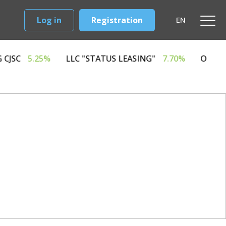
Log in
Registration
EN
 LEASING CJSC
5.25%
LLC "STATUS LEASING"
7.70%