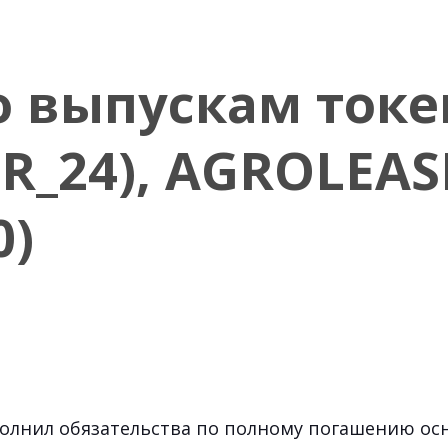
 выпускам токе
R_24), AGROLEAS
0)
полнил обязательства по полному погашению ос