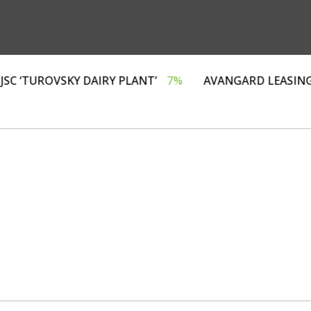
Г»
4%
JSC ‘TUROVSKY DAIRY PLANT’
7%
AVANGARD