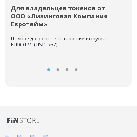
Для владельцев токенов от
Пл
ООО «Лизинговая Компания
ток
Евротайм»
Спи
Полное досрочное погашение выпуска
EUROTM_(USD_767)