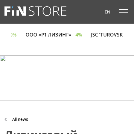
EN
CA
6.70%
ООО «Р1 ЛИЗИНГ»
4%
JSC ‘TUROVSKY D
All news