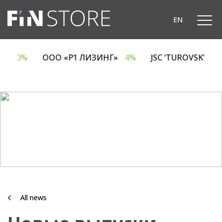
EN
CA
6.70%
ООО «Р1 ЛИЗИНГ»
4%
JSC ‘TUROVSKY D
All news