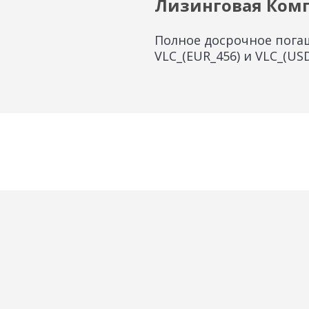
Лизинговая Ком
Полное досрочное пога
VLC_(EUR_456) и VLC_(US