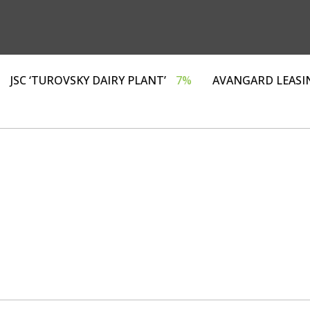
НГ»
4%
JSC ‘TUROVSKY DAIRY PLANT’
7%
AVANGA