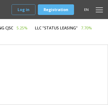
Log in
Registration
EN
RD LEASING CJSC
5.25%
LLC "STATUS LEASING"
7.7