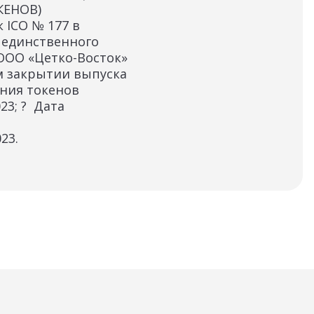
КЕНОВ)
 ICO № 177 в
 единственного
 ООО «Цетко-Восток»
м закрытии выпуска
ения токенов
23; ? Дата
23.