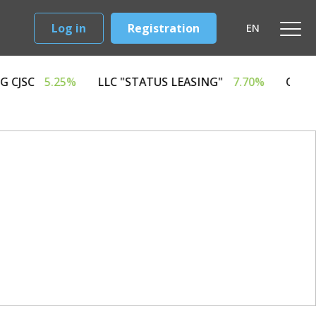
Log in
Registration
EN
D LEASING CJSC
5.25%
LLC "STATUS LEASING"
7.70