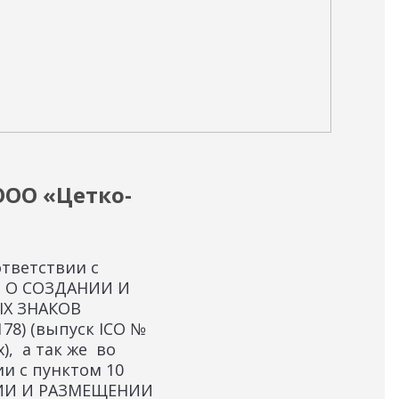
16.12
ОО «Цетко-
Ин
"С
тветствии с
Уве
и О СОЗДАНИИ И
"Су
Х ЗНАКОВ
инф
78) (выпуск ICO №
инв
), а так же во
и с пунктом 10
ИИ И РАЗМЕЩЕНИИ