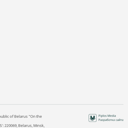
public of Belarus "On the
S': 220069, Belarus, Minsk,