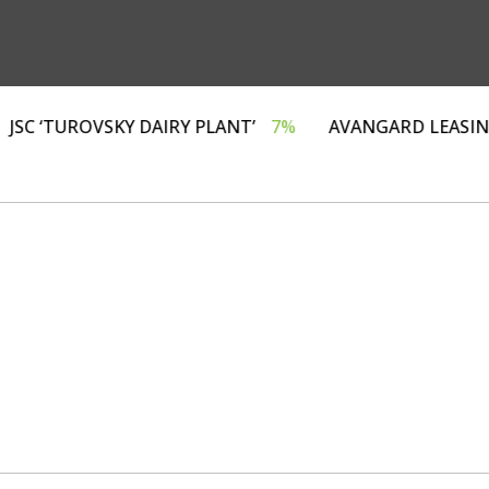
Г»
4%
JSC ‘TUROVSKY DAIRY PLANT’
7%
AVANGAR