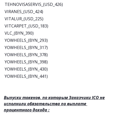
TEHNOVISASERVIS_(USD_426)
VIRANES_(USD_424)
VITALUR_(USD_225)
VITCARPET_(USD_183)
VLC_(BYN_390)
YOWHEELS_(BYN_293)
YOWHEELS_(BYN_317)
YOWHEELS_(BYN_378)
YOWHEELS_(BYN_398)
YOWHEELS_(BYN_430)
YOWHEELS_(BYN_441)
Выпуски токенов, по которым Заказчики ICO не
исполнили обязательства по
выплате
процентного дохода
: