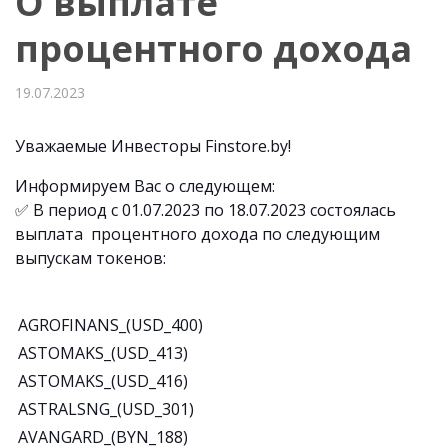
О выплате
процентного дохода
19.07.2023
Уважаемые Инвесторы Finstore.by!
Информируем Вас о следующем:
✅ В период с 01.07.2023 по 18.07.2023 состоялась
выплата процентного дохода по следующим
выпускам токенов:
AGROFINANS_(USD_400)
ASTOMAKS_(USD_413)
ASTOMAKS_(USD_416)
ASTRALSNG_(USD_301)
AVANGARD_(BYN_188)