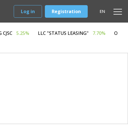
Log in
Registration
EN
D LEASING CJSC
5.25%
LLC "STATUS LEASING"
7.70