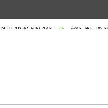
Г»
4%
JSC ‘TUROVSKY DAIRY PLANT’
7%
AVANGAR