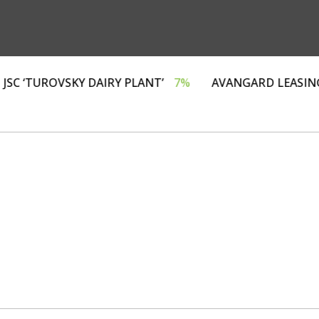
Г»
4%
JSC ‘TUROVSKY DAIRY PLANT’
7%
AVANGAR