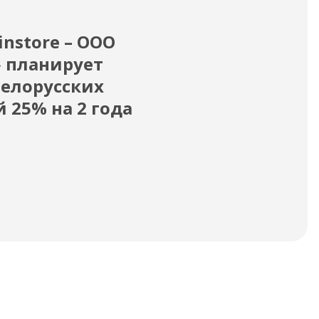
21.05
nstore – ООО
ОО
 планирует
за
белорусских
Док
й 25% на 2 года