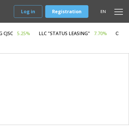
Log in
Registration
EN
D LEASING CJSC
5.25%
LLC "STATUS LEASING"
7.70