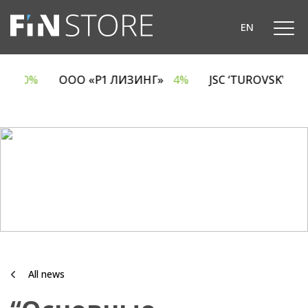
EN
CA
6.70%
ООО «Р1 ЛИЗИНГ»
4%
JSC ‘TUROVSKY 
All news