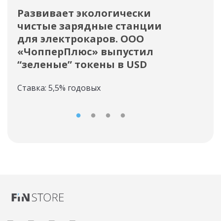
Развивает экологически
ОО
чистые зарядные станции
но
для электрокаров. ООО
Став
«ЧопперПлюс» выпустил
“зеленые” токены в USD
Ставка: 5,5% годовых