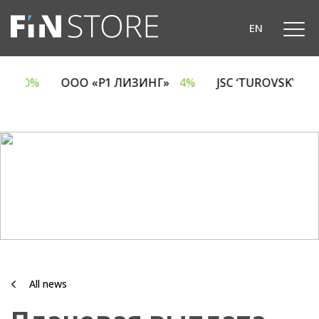
EN
CA
6.70%
ООО «Р1 ЛИЗИНГ»
4%
JSC ‘TUROVSKY D
All news