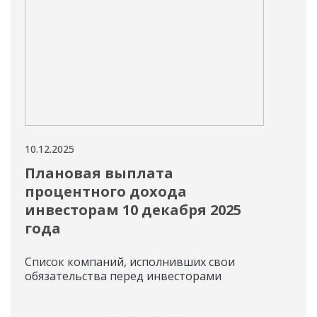
10.12.2025
10.12
Плановая выплата
For
процентного дохода
"A
инвесторам 10 декабря 2025
"Ac
года
Pro
Me
Список компаний, исполнивших свои
обязательства перед инвесторами
Plan