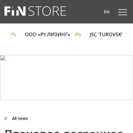
EN
A
6.70%
ООО «Р1 ЛИЗИНГ»
4%
JSC ‘TUROVSKY D
All news