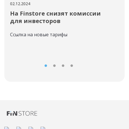
02.12.2024
02.12
На Finstore снизят комиссии
Дл
для инвесторов
ЗА
Ссылка на новые тарифы
Про
пер
AVA