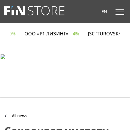
EN
A
6.70%
ООО «Р1 ЛИЗИНГ»
4%
JSC ‘TUROVSKY D
All news