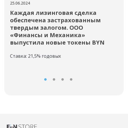
25.06.2024
25.06
Каждая лизинговая сделка
Дл
обеспечена застрахованным
вы
твердым залогом. ООО
Час
«Финансы и Механика»
пер
выпустила новые токены BYN
Ставка: 21,5% годовых