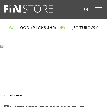
EN
A
6.70%
ООО «Р1 ЛИЗИНГ»
4%
JSC ‘TUROVSKY D
All news