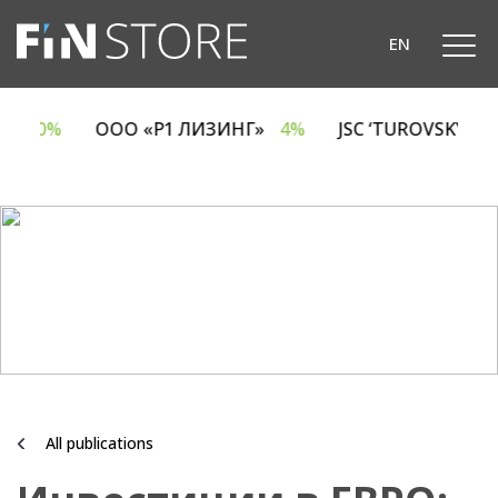
EN
CA
6.70%
ООО «Р1 ЛИЗИНГ»
4%
JSC ‘TUROVSKY 
All publications