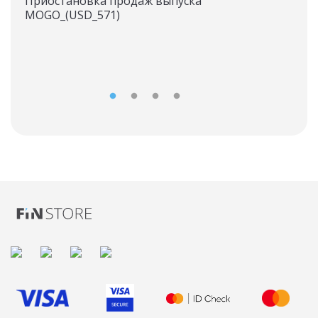
Приостановка продаж выпуска
вы
MOGO_(USD_571)
Став