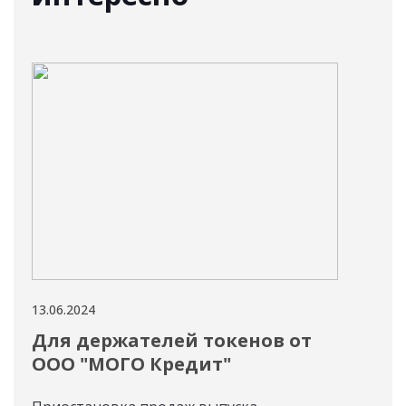
13.06.2024
11.06
Для держателей токенов от
Ак
ООО "МОГО Кредит"
го
ру