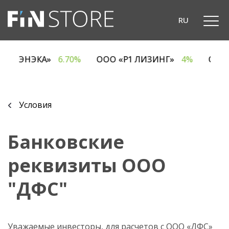
RU
ОДО «ЭНЭКА»
6.70%
ООО «Р1 ЛИЗИНГ»
4%
ОА
Условия
Банковские
реквизиты ООО
"ДФС"
Уважаемые инвесторы, для расчетов с ООО «ДФС»