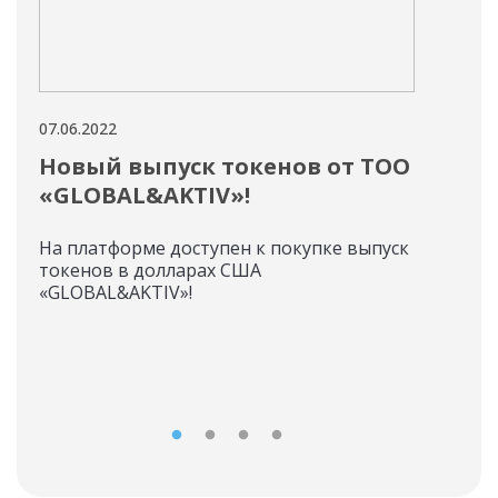
07.06.2022
06.06
Новый выпуск токенов от ТОО
О 
«GLOBAL&AKTIV»!
по
пл
На платформе доступен к покупке выпуск
ка
токенов в долларах США
«GLOBAL&AKTIV»!
На п
воз
плат
эми