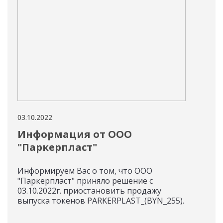
03.10.2022
28.09
Информация от ООО
Ин
"Паркерпласт"
Инфо
«СМ
Информируем Вас о том, что ООО
пре
"Паркерпласт" приняло решение с
осу
03.10.2022г. приостановить продажу
по 
выпуска токенов PARKERPLAST_(BYN_255).
SMA
SIT_