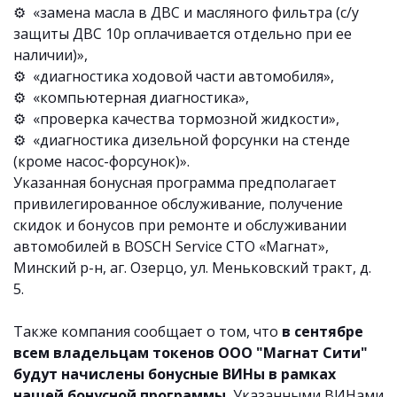
⚙️ «
замена масла в ДВС и масляного фильтра (с/у
защиты
ДВС 10р оплачивается отдельно при ее
наличии)
»,
⚙️ «
диагностика ходовой части автомобиля
»,
⚙️ «
компьютерная диагностика»,
⚙️
«проверка качества тормозной жидкости
»,
⚙️ «
диагностика дизельной форсунки на стенде
(кроме насос-форсунок)
».
Указанная бонусная программа предполагает
привилегированное обслуживание, получение
скидок и бонусов при ремонте и обслуживании
автомобилей в BOSCH Service СТО «Магнат»,
Минский р-н, аг. Озерцо, ул. Меньковский тракт, д.
5.
Также компания сообщает о том, что
в сентябре
всем владельцам токенов ООО "Магнат Сити"
будут начислены бонусные ВИНы в рамках
нашей бонусной программы.
Указанными ВИНами