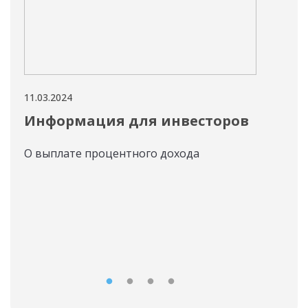
11.03.2024
05.03
Информация для инвесторов
«О
31 
О выплате процентного дохода
BY
вы
Став