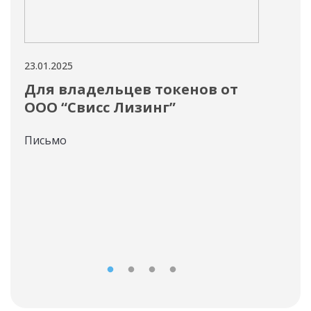
23.01.2025
20.01
Для владельцев токенов от
Вс
ООО “Свисс Лизинг”
фо
202
Письмо
Мне