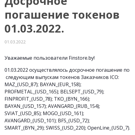
Досрочное
погашение токенов
01.03.2022.
01.03.2022
Уважаемые пользователи Finstore.by!
01.03.2022 осуществлялось досрочное погашение по
следующим выпускам токенов Заказчиков ICO:
MAZ_(USD_87); BAYAN_(EUR_158);
PROFMETAL_(USD_165); BELSEPT_(USD_79);
FINPROFIT_(USD_78); TKO_(BYN_166);
BAYAN_(USD_157); AVANGARD_(RUB_154);
SVIAT_(USD_85); MOGO_(USD_161);
AVANGARD_(USD_101); BFS_(USD_72);
SMART_(BYN_29); SWISS_(USD_220); OpenLine_(USD_7).