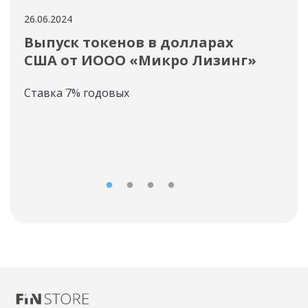
26.06.2024
25.06
Выпуск токенов в долларах
Ка
США от ИООО «Микро Лизинг»
об
тв
Ставка 7% годовых
«Ф
вы
Став