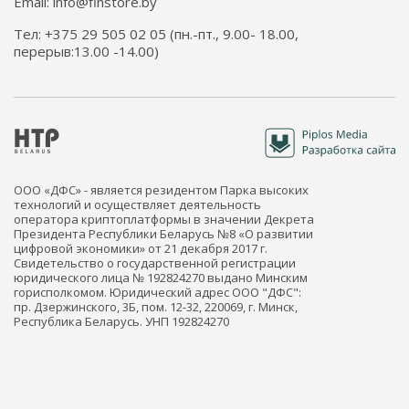
Email: info@finstore.by
Тел: +375 29 505 02 05 (пн.-пт., 9.00- 18.00,
перерыв:13.00 -14.00)
ООО «ДФС» - является резидентом Парка высоких
технологий и осуществляет деятельность
оператора криптоплатформы в значении Декрета
Президента Республики Беларусь №8 «О развитии
цифровой экономики» от 21 декабря 2017 г.
Свидетельство о государственной регистрации
юридического лица № 192824270 выдано Минским
горисполкомом. Юридический адрес ООО "ДФС":
пр. Дзержинского, 3Б, пом. 12-32, 220069, г. Минск,
Республика Беларусь. УНП 192824270