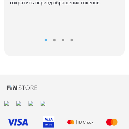
сократить период обращения токенов.
Зака