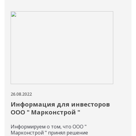
26.08.2022
25.08
Информация для инвесторов
Вы
ООО " Марконстрой "
За
Гл
Информируем о том, что ООО "
Марконстрой " принял решение
Рад