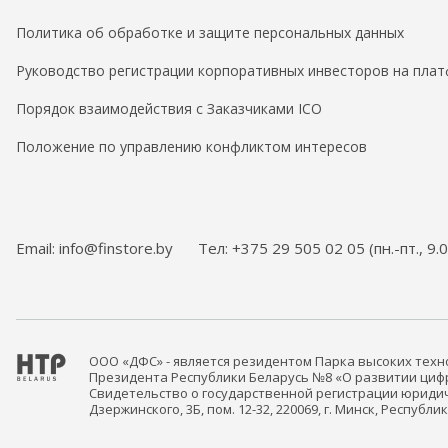
Политика об обработке и защите персональных данных
Руководство регистрации корпоративных инвесторов на плат
Порядок взаимодействия с Заказчиками ICO
Положение по управлению конфликтом интересов
Email: info@finstore.by
Тел: +375 29 505 02 05 (пн.-пт., 9.
ООО «ДФС» - является резидентом Парка высоких тех
Президента Республики Беларусь №8 «О развитии цифро
Свидетельство о государственной регистрации юридич
Дзержинского, 3Б, пом. 12-32, 220069, г. Минск, Республ