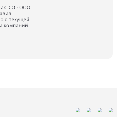
ко
ик ICO - ООО
авил
Уве
о о текущей
"Пр
и компаний.
пре
тек
ком