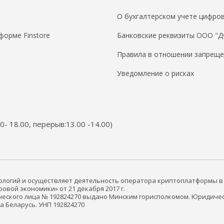
О бухгалтерском учете цифров
форме Finstore
Банковские реквизиты ООО "
Правила в отношении запреще
Уведомление о рисках
00- 18.00, перерыв:13.00 -14.00)
нологий и осуществляет деятельность оператора криптоплатформы в
вой экономики» от 21 декабря 2017 г.
еского лица № 192824270 выдано Минским горисполкомом. Юридичес
ика Беларусь. УНП 192824270