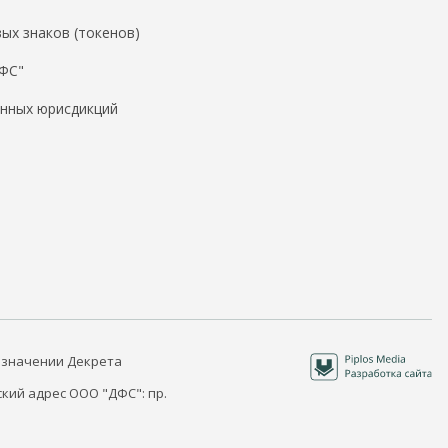
ых знаков (токенов)
ДФС"
нных юрисдикций
 значении Декрета
кий адрес ООО "ДФС": пр.