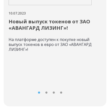
10.07.2023
06.07
Новый выпуск токенов от ЗАО
Ин
«АВАНГАРД ЛИЗИНГ»!
ТР
На платформе доступен к покупке новый
ООО
выпуск токенов в евро от ЗАО «АВАНГАРД
пер
ЛИЗИНГ»!
токе
№ 27
30.0