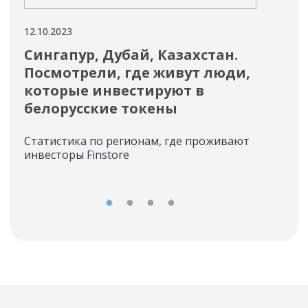
12.10.2023
11.10
Сингапур, Дубай, Казахстан.
Ин
Посмотрели, где живут люди,
то
которые инвестируют в
О п
белорусские токены
Статистика по регионам, где проживают
инвесторы Finstore