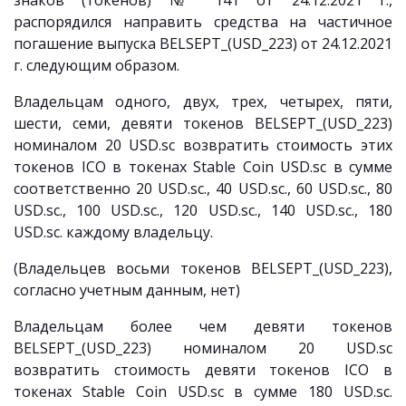
знаков (токенов) № 141 от 24.12.2021 г.,
распорядился направить средства на частичное
погашение выпуска BELSEPT_(USD_223) от 24.12.2021
г. следующим образом.
Владельцам одного, двух, трех, четырех, пяти,
шести, семи, девяти токенов BELSEPT_(USD_223)
номиналом 20 USD.sc возвратить стоимость этих
токенов ICO в токенах Stable Coin USD.sc в сумме
соответственно 20 USD.sc., 40 USD.sc., 60 USD.sc., 80
USD.sc., 100 USD.sc., 120 USD.sc., 140 USD.sc., 180
USD.sc. каждому владельцу.
(Владельцев восьми токенов BELSEPT_(USD_223),
согласно учетным данным, нет)
Владельцам более чем девяти токенов
BELSEPT_(USD_223) номиналом 20 USD.sc
возвратить стоимость девяти токенов ICO в
токенах Stable Coin USD.sc в сумме 180 USD.sc.