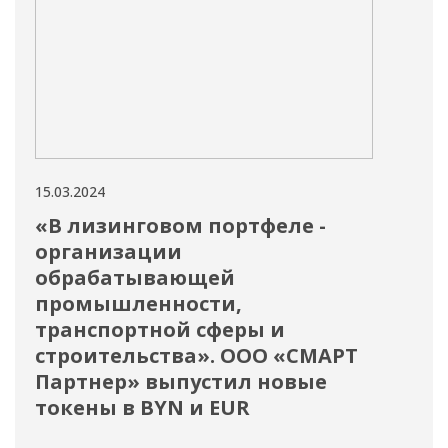
15.03.2024
15.03
«В лизинговом портфеле -
Ин
организации
то
обрабатывающей
О п
промышленности,
ток
транспортной сферы и
строительства». ООО «СМАРТ
Партнер» выпустил новые
токены в BYN и EUR