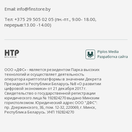
Email: info@finstore.by
Тел: +375 29 505 02 05 (пн.-пт., 9.00- 18.00,
перерыв:13.00 -14.00)
ООО «ДФС» - является резидентом Парка высоких
технологий и осуществляет деятельность
оператора криптоплатформы в значении Декрета
Президента Республики Беларусь №8 «О развитии
цифровой экономики» от 21 декабря 2017 г.
Свидетельство о государственной регистрации
юридического лица № 192824270 выдано Минским
горисполкомом. Юридический адрес ООО "ДФС":
пр. Дзержинского, 3Б, пом. 12-32, 220069, г. Минск,
Республика Беларусь. УНП 192824270