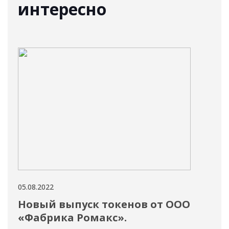
интересно
05.08.2022
05.08
Новый выпуск токенов от ООО
5 
«Фабрика Ромакс».
це