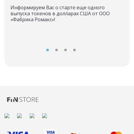
ОО
Информируем Вас о старте еще одного
выпуска токенов в долларах США от ООО
С 1 
«Фабрика Ромакс»!
«Маг
влад
по 