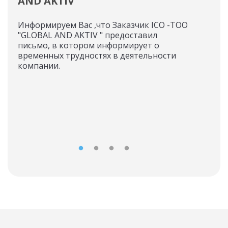
AND AKTIV "
ток
Информируем Вас ,что Заказчик ICO -ТОО
05.1
"GLOBAL AND AKTIV " предоставил
пог
письмо, в котором информирует о
ток
временных трудностях в деятельности
компании.