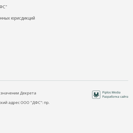
ДФС"
нных юрисдикций
 значении Декрета
кий адрес ООО "ДФС": пр.