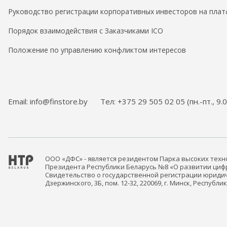
Руководство регистрации корпоративных инвесторов на плат
Порядок взаимодействия с Заказчиками ICO
Положение по управлению конфликтом интересов
Email: info@finstore.by
Тел: +375 29 505 02 05 (пн.-пт., 9.
ООО «ДФС» - является резидентом Парка высоких тех
Президента Республики Беларусь №8 «О развитии цифро
Свидетельство о государственной регистрации юридич
Дзержинского, 3Б, пом. 12-32, 220069, г. Минск, Республ