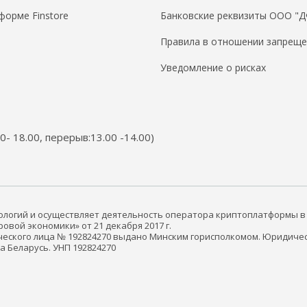
форме Finstore
Банковские реквизиты ООО "
Правила в отношении запреще
Уведомление о рисках
00- 18.00, перерыв:13.00 -14.00)
нологий и осуществляет деятельность оператора криптоплатформы в
вой экономики» от 21 декабря 2017 г.
еского лица № 192824270 выдано Минским горисполкомом. Юридичес
ика Беларусь. УНП 192824270