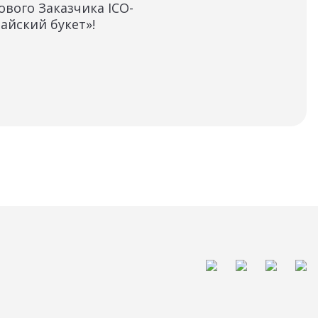
ового Заказчика ICO-
«Ви
айский букет»!
пер
исп
офе
05.1