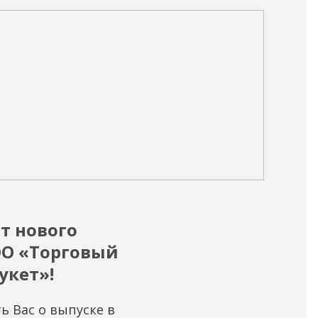
07.12
т нового
Ин
ОО «Торговый
«В
укет»!
пр
 Вас о выпуске в
Уве