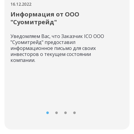
16.12.2022
16.12
Информация от ООО
Ин
"Суомитрейд"
«Ф
Уведомляем Вас, что Заказчик ICO ООО
Инф
"Суомитрейд" предоставил
пун
информационное письмо для своих
РАЗ
инвесторов о текущем состоянии
(ТОК
компании.
ICO 
27.
о д
соб
руко
пог
- 27.