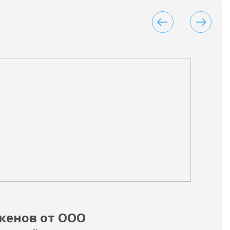
17.02
кенов от ООО
Но