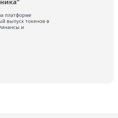
ника"
«С
на платформе
Инф
ый выпуск токенов в
дос
Финансы и
бел
Пар