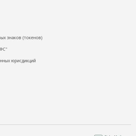
ых знаков (токенов)
ДФС"
нных юрисдикций