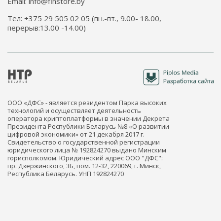
Email: info@finstore.by
Тел: +375 29 505 02 05 (пн.-пт., 9.00- 18.00,
перерыв:13.00 -14.00)
ООО «ДФС» - является резидентом Парка высоких
технологий и осуществляет деятельность
оператора криптоплатформы в значении Декрета
Президента Республики Беларусь №8 «О развитии
цифровой экономики» от 21 декабря 2017 г.
Свидетельство о государственной регистрации
юридического лица № 192824270 выдано Минским
горисполкомом. Юридический адрес ООО "ДФС":
пр. Дзержинского, 3Б, пом. 12-32, 220069, г. Минск,
Республика Беларусь. УНП 192824270