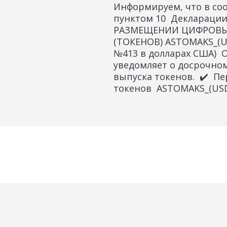
Информируем, что в соо
пунктом 10 Деклараци
РАЗМЕЩЕНИИ ЦИФРОВЫ
(ТОКЕНОВ) ASTOMAKS_(US
№413 в долларах США) 
уведомляет о досрочно
выпуска токенов. ✔️ П
токенов ASTOMAKS_(USD_4