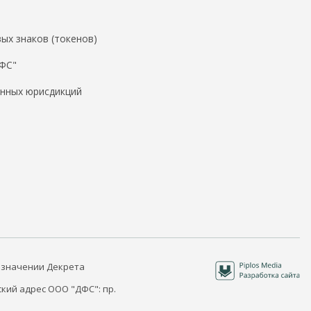
ых знаков (токенов)
ДФС"
нных юрисдикций
 значении Декрета
кий адрес ООО "ДФС": пр.