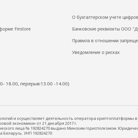
О бухгалтерском учете цифров
форме Finstore
Банковские реквизиты ООО "
Правила в отношении запреще
Уведомление о рисках
00- 18.00, перерыв:13.00 -14.00)
нологий и осуществляет деятельность оператора криптоплатформы в
вой экономики» от 21 декабря 2017 г.
еского лица № 192824270 выдано Минским горисполкомом. Юридичес
ика Беларусь. УНП 192824270