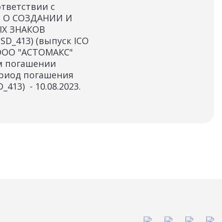
тветствии с
Инф
и О СОЗДАНИИ И
в д
Х ЗНАКОВ
D_413) (выпуск ICO
ООО "АСТОМАКС"
м погашении
ериод погашения
13) - 10.08.2023.