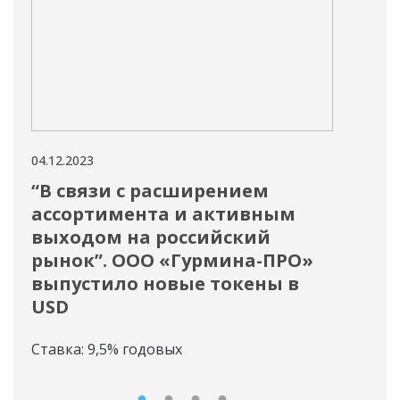
04.12.2023
01.12
“В связи с расширением
Ин
ассортимента и активным
«Д
выходом на российский
Инф
рынок”. ООО «Гурмина-ПРО»
пун
выпустило новые токены в
раз
USD
ООО
дос
Ставка: 9,5% годовых