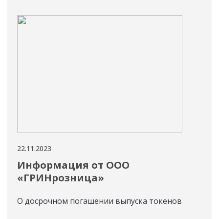
22.11.2023
21.11
Информация от ООО
За
«ГРИНрозница»
те
пр
О досрочном погашении выпуска токенов
ст
«Э